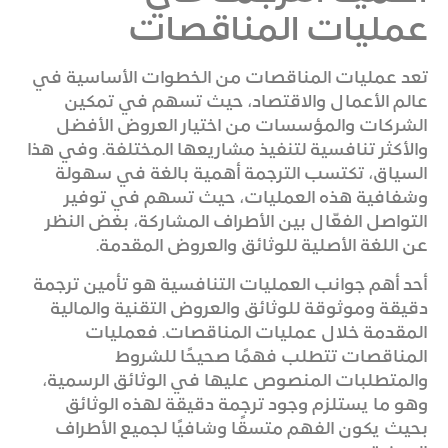
عمليات المناقصات
تعد عمليات المناقصات من الخطوات الأساسية في
عالم الأعمال والاقتصاد، حيث تسهم في تمكين
الشركات والمؤسسات من اختيار العروض الأفضل
والأكثر تنافسية لتنفيذ مشاريعها المختلفة. وفي هذا
السياق، تكتسب الترجمة أهمية بالغة في سهولة
وشفافية هذه العمليات، حيث تسهم في توفير
التواصل الفعّال بين الأطراف المشاركة، بغض النظر
عن اللغة الأصلية للوثائق والعروض المقدمة.
أحد أهم جوانب العمليات التنافسية هو تأمين ترجمة
دقيقة وموثوقة للوثائق والعروض التقنية والمالية
المقدمة خلال عمليات المناقصات. فعمليات
المناقصات تتطلب فهمًا صحيحًا للشروط
والمتطلبات المنصوص عليها في الوثائق الرسمية،
وهو ما يستلزم وجود ترجمة دقيقة لهذه الوثائق
بحيث يكون الفهم متسقًا وشافيًا لجميع الأطراف