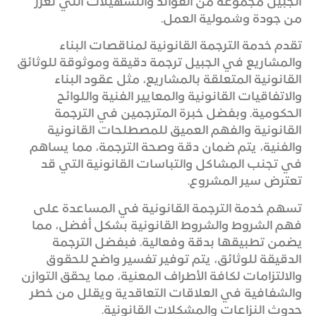
الجبيل مجموعة من الفوائد والتسهيلات التي تعزز
من جودة وشمولية العمل.
تقدم خدمة الترجمة القانونية لمناقصات البناء
والمشاريع في الجبيل ترجمة دقيقة وموثوقة للوثائق
القانونية المتعلقة بالمشاريع، مثل عقود البناء
والاتفاقيات القانونية والمعايير الفنية واللوائح
الحكومية. وبفضل خبرة المترجمين في الترجمة
القانونية والفهم العميق للمصطلحات القانونية
والفنية، يتم ضمان دقة وصحة الترجمة، مما يساهم
في تجنب المشاكل والتباسات القانونية التي قد
تعترض سير المشروع.
تسهم خدمة الترجمة القانونية في المساعدة على
فهم الشروط والشروط القانونية بشكل أفضل، مما
يضمن تطبيقها بدقة وفعالية. فبفضل الترجمة
الدقيقة للوثائق، يتم توفير تفسير واضح للحقوق
والالتزامات لكافة الأطراف المعنية، مما يحقق التوازن
والشفافية في العلاقات التعاقدية ويقلل من خطر
حدوث النزاعات والمشكلات القانونية.