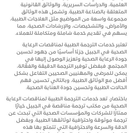
العلمية، والدراسات السريرية، والوثائق القانونية
المتعلقة بالصناعة الطبية. وتشمل هذه الوثائق
مجموعة واسعة من المواضيع مثل العلاجات الطبية،
والأمراض، والتشخيصات، والإرشادات الصحية، مما
يسهم في تقديم خدمة شاملة ومتكاملة للعملاء.
تعتبر خدمات الترجمة الطبية لمناقصات الرعاية
الصحية في الجبيل جزءًا أساسيًا من جهود تحسين
جودة الرعاية الصحية وتعزيز الوصول إليها في
المجتمع. فبفضل توفير الترجمة الدقيقة والفعّالة،
يمكن للمرضى والمهنيين الصحيين التفاعل بشكل
أفضل مع الوثائق الطبية، وبالتالي تحسين فهم
الحالات الطبية وتحسين جودة العناية الصحية.
باختصار، تعد خدمات الترجمة الطبية لمناقصات الرعاية
الصحية من مكتب ترجمة مناقصة في الجبيل خيارًا
ممتازًا للشركات والمؤسسات الصحية التي تبحث عن
ترجمة موثوقة واحترافية لوثائقها الطبية. وبفضل
الدقة والسرعة والاحترافية التي تتمتع بها هذه