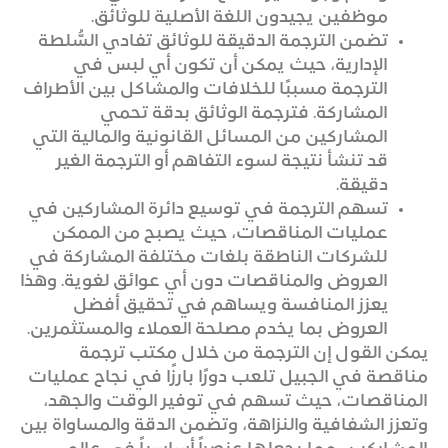
موظفين يجيدون اللغة الأصلية للوثائق.
تضمن الترجمة الدقيقة للوثائق تفادي السُّلطة
الإدارية، حيث يمكن أن تكون أي لبس في
الترجمة مسببًا للخلافات والمشاكل بين الأطراف
المشاركة. فترجمة الوثائق بدقة تحمي
المشاركين من المسائل القانونية والمالية التي
قد تنشأ نتيجة لسوء التفاهم أو الترجمة الغير
دقيقة.
تسهم الترجمة في توسيع دائرة المشاركين في
عمليات المناقصات، حيث يصبح من الممكن
للشركات الناطقة بلغات مختلفة المشاركة في
العروض والمناقصات دون أي عوائق لغوية. وهذا
يعزز المنافسة ويساهم في تحقيق أفضل
العروض بما يخدم مصلحة العملاء والمستثمرين.
يمكن القول إن الترجمة من خلال مكتب ترجمة
مناقصة في الجبيل تلعب دورًا بارزًا في نجاح عمليات
المناقصات، حيث تسهم في توفير الوقت والجهد،
وتعزز الشفافية والنزاهة، وتضمن الدقة والمساواة بين