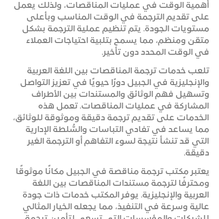
أهمية الوقت في عمليات المناقصات، ولذلك يعمل
على تقديم الترجمة في الوقت المناسب وبأعلى
مستويات الجودة. يتم تنظيم عملية الترجمة بشكل
متقن ومنظم، مما يسمح بتلبية احتياجات العملاء
في الوقت المحدد دون تأخير.
تلعب خدمات ترجمة المناقصات بين اللغة العربية
والإنجليزية في الجبيل دورًا حيويًا في تعزيز التواصل
وتسهيل فهم الوثائق والمستندات بين الأطراف
المشاركة في عمليات المناقصات. تعمل هذه
الخدمات على تقديم ترجمة دقيقة وموثوقة للوثائق،
مما يساعد في تفادي التباسات والسُّلطة الإدارية
التي قد تنشأ نتيجة لسوء التفاهم أو الترجمة الغير
دقيقة.
يعتبر مكتب ترجمة مناقصة في الجبيل مكانًا موثوقًا
ومحترفًا لترجمة مستندات المناقصات بين اللغة
العربية والإنجليزية. يوفر المكتب خدمات ذات جودة
عالية وسرعة في التنفيذ، مما يجعله الخيار المثالي