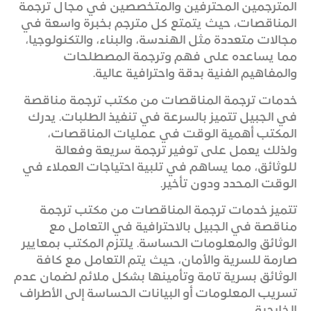
المترجمين المحترفين والمتخصصين في مجال ترجمة
المناقصات، حيث يتمتع كل مترجم بخبرة واسعة في
مجالات متعددة مثل الهندسة، والبناء، والتكنولوجيا،
مما يساعده على فهم وترجمة المصطلحات
والمفاهيم الفنية بدقة واحترافية عالية.
خدمات ترجمة المناقصات من مكتب ترجمة مناقصة
في الجبيل تتميز بالسرعة في تنفيذ الطلبات. يدرك
المكتب أهمية الوقت في عمليات المناقصات،
ولذلك يعمل على توفير ترجمة سريعة وفعالة
للوثائق، مما يساهم في تلبية احتياجات العملاء في
الوقت المحدد ودون تأخير.
تتميز خدمات ترجمة المناقصات من مكتب ترجمة
مناقصة في الجبيل بالاحترافية في التعامل مع
الوثائق والمعلومات الحساسة. يلتزم المكتب بمعايير
صارمة للسرية والأمان، حيث يتم التعامل مع كافة
الوثائق بسرية تامة وتأمينها بشكل ملائم لضمان عدم
تسريب المعلومات أو البيانات الحساسة إلى الأطراف
الخارجية.