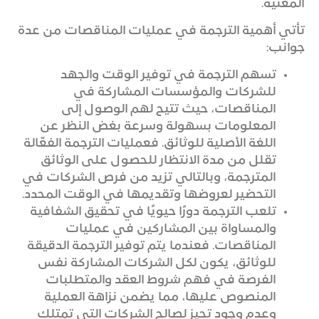
المعنية.
تأتي أهمية الترجمة في عمليات المناقصات من عدة
جوانب:
تسهم الترجمة في توفير الوقت والجهد
للشركات والمؤسسات المشاركة في
المناقصات، حيث تتيح لهم الوصول إلى
المعلومات بسهولة وسرعة بغض النظر عن
اللغة الأصلية للوثائق. فعمليات الترجمة الفعّالة
تقلل من مدة الانتظار للحصول على الوثائق
المترجمة، وبالتالي تزيد من فرص الشركات في
التحضير لعروضها وتقديمها في الوقت المحدد.
تلعب الترجمة دورًا حيويًا في تحقيق الشفافية
والمساواة بين المشاركين في عمليات
المناقصات. فعندما يتم توفير الترجمة الدقيقة
للوثائق، يكون لكل الشركات المشاركة نفس
الفرصة في فهم شروط العقد والمتطلبات
المنصوص عليها، مما يضمن نزاهة العملية
وعدم وجود تحيز لصالح الشركات التي تمتلك