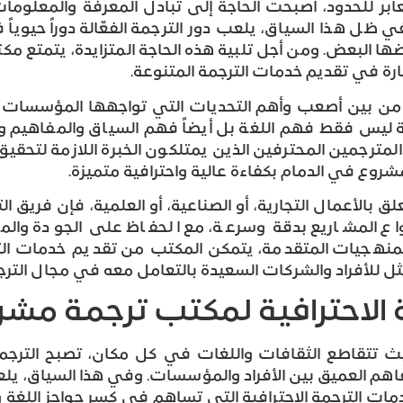
عابر للحدود، أصبحت الحاجة إلى تبادل المعرفة والمعلومات
 هذا السياق، يلعب دور الترجمة الفعّالة دوراً حيوياً ف
ها البعض. ومن أجل تلبية هذه الحاجة المتزايدة، يتمتع 
ارة في تقديم خدمات الترجمة المتنوعة.
 من بين أصعب وأهم التحديات التي تواجهها المؤسسات و
ة ليس فقط فهم اللغة بل أيضاً فهم السياق والمفاهي
 المترجمين المحترفين الذين يمتلكون الخبرة اللازمة لتحقيق
وع في الدمام بكفاءة عالية واحترافية متميزة.
لق بالأعمال التجارية، أو الصناعية، أو العلمية، فإن فريق 
واع المشاريع بدقة وسرعة، مع الحفاظ على الجودة والم
المنهجيات المتقدمة، يتمكن المكتب من تقديم خدمات الت
مثل للأفراد والشركات السعيدة بالتعامل معه في مجال الترج
 الاحترافية لمكتب ترجمة مشر
 تتقاطع الثقافات واللغات في كل مكان، تصبح الترجمة ال
فاهم العميق بين الأفراد والمؤسسات. وفي هذا السياق، 
 خدمات الترجمة الاحترافية التي تساهم في كسر حواجز اللغة