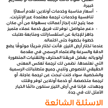
كبيرة.
أسعار مناسبة وخدمات أونلاين: نقدم أسعارًا
تنافسية وخدمات ترجمة معتمدة عبر الإنترنت،
مما يتيح لك إنجاز أعمالك بسهولة من أي مكان.
دعم متواصل: نوفر لك فريق خدمة عملاء متميز
جاهز للإجابة عن استفساراتك ومتابعة طلبك
خطوة بخطوة حتى اكتماله.
عندما تختار أرض الليزر، فأنت تختار شريكًا موثوقًا يضع
الدقة والسرعة والاعتماد الرسمي في مقدمة
أولوياته. بفضل فريقنا المحترف والتقنيات المتطورة
التي نعتمدها، نضمن لك ترجمة تعكس المعنى
الحقيقي للنصوص وتلبي جميع متطلباتك الرسمية
والشخصية. سواء كنت تبحث عن ترجمة عاجلة، أو
ترجمة متخصصة، أو خدمة أونلاين توفر وقتك
وجهدك، فإننا في
أرض الليزر
سنكون دائمًا الخيار
الأمثل لك في جدة.
الاسئلة الشائعة