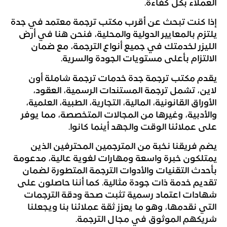
العملاء بكل كفاءة.
إذا كنت تبحث عن أقرب مكتب ترجمة معتمد في جدة
يلتزم بالمعايير الدولية والمحلية، فنحن هنا في
أرض
الليزر
لخدمتك في جميع أنواع الترجمة، مع ضمان
الالتزام بأعلى مستويات الجودة والسرية.
يقدم مكتب ترجمة جدة خدمات ترجمة شاملة أون
لاين، تشمل ترجمة المستندات الرسمية، العقود،
الأوراق القانونية، المالية، التجارية، الطبية، العلمية،
والأدبية، وغيرها من المجالات المتخصصة، مما يوفر
على عملائنا الوقت والجهد أينما كانوا.
يضم فريقنا نخبة من المترجمين المحترفين الذين
يمتلكون خبرة واسعة ومهارات لغوية عالية، مدعومة
بأحدث التقنيات والأدوات الترجمة المتطورة لضمان
تقديم خدمة ذات جودة مثالية. كما أننا حاصلون على
شهادات اعتماد رسمية تثبت صحة ودقة الترجمات
التي نقدمها، وهو ما يعزز ثقة عملائنا بنا ويجعلنا
شريكهم الموثوق في مجال الترجمة.