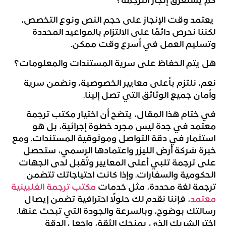
كم يستغرق إنجاز الترجمة؟
يعتمد وقت الإنجاز على حجم النص ونوع التخصص،
لكننا نحرص دائمًا على الالتزام بالمواعيد المحددة
وتسليم العمل في أسرع وقت ممكن.
هل يتم الحفاظ على سرية المستندات والمعلومات؟
نعم، نلتزم بأعلى معايير الخصوصية، ونضمن سرية
وأمان جميع الوثائق التي تصل إلينا.
في ختام هذا المقال، يتضح أن اختيار مكتب ترجمة
معتمد في جدة ليس مجرد خطوة إجرائية، بل هو
استثمار في دقة التواصل وموثوقية المستندات. ومع
خبرة شركة أرض الليزر واعتمادها الرسمي، ستحصل
على ترجمة تلبي أعلى المعايير وتُقبل لدى الجهات
الحكومية والسفارات. وإذا كانت احتياجاتك تتضمن
ترجمة لغة محددة، مثل خدمات
مكتب ترجمة الفلبينية
معتمد
، فإننا نقدم لك حلولًا احترافية تضمن إيصال
رسالتك بوضوح، وبالسرعة والجودة التي تبحث عنها.
اختر الشريك الذي يمنحك الثقة، واجعل الدقة