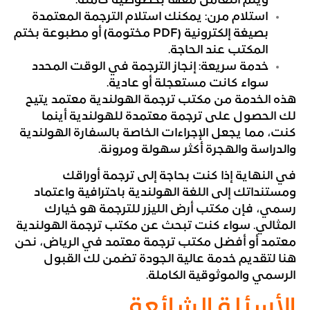
ويتم التعامل معها بخصوصية كاملة.
استلام مرن: يمكنك استلام الترجمة المعتمدة
بصيغة إلكترونية (PDF مختومة) أو مطبوعة بختم
المكتب عند الحاجة.
خدمة سريعة: إنجاز الترجمة في الوقت المحدد
سواء كانت مستعجلة أو عادية.
هذه الخدمة من مكتب ترجمة الهولندية معتمد يتيح
لك الحصول على ترجمة معتمدة للهولندية أينما
كنت، مما يجعل الإجراءات الخاصة بالسفارة الهولندية
والدراسة والهجرة أكثر سهولة ومرونة.
في النهاية إذا كنت بحاجة إلى ترجمة أوراقك
ومستنداتك إلى اللغة الهولندية باحترافية واعتماد
رسمي، فإن مكتب أرض الليزر للترجمة هو خيارك
المثالي. سواء كنت تبحث عن مكتب ترجمة الهولندية
معتمد أو أفضل مكتب ترجمة معتمد في الرياض، نحن
هنا لتقديم خدمة عالية الجودة تضمن لك القبول
الرسمي والموثوقية الكاملة.
الأسئلة الشائعة