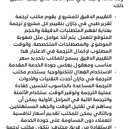
ذلك:
التقييم الدقيق للمشروع: يقوم مكتب ترجمة
تقرير طبي في جازان بتقييم كل مشروع ترجمة
بعناية لفهم المتطلبات الدقيقة والحجم
المتوقع للعمل. يتم أخذ عوامل مثل صعوبة
الموضوع، والمصطلحات المتخصصة، والوقت
المطلوب لإكمال الترجمة في الاعتبار. هذا
التقييم الدقيق يسمح للمكتب بتحديد سعر
مناسب ومعقول يعكس جودة الخدمة المقدمة.
الاستخدام الفعال للتكنولوجيا: يستخدم مكتب
الترجمة في جازان أحدث التقنيات والأدوات
الترجمة المساعدة بالحاسوب لتحسين كفاءة
عملية الترجمة وتوفير الوقت. ستخدام الأتمتة
والترجمة الآلية في المراحل الأولية يمكن أن
يساهم في تقليل الوقت والجهد المستهلكين،
وبالتالي يمكن للمكتب تقديم أسعار تنافسية
للعملاء دون المساومة على جودة الخدمة.
الاستفادة من فريق محترف: يتكون مكتب ترجمة