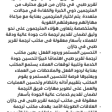
تقرير طبي في جازان من فريق محترف من
المترجمين ذوي الخبرة والكفاءة في مجالات
متعددة. يتم اختيار المترجمين بعناية مع مراعاة
مهاراتهم ومعرفتهم اللغوية
والمتخصصة.يتعاون هؤلاء المترجمون على نحو
وثيق لضمان تقديم ترجمة ذات جودة عالية ودقة
للعملاء بأسعار معقولة فى مكتب ترجمة تقرير
طبي في جازان
التحسين المستمر وردود الفعل: يعين مكتب
ترجمة تقرير طبي اهتمامًا كبيرًا لتحسين جودة
الخدمة وتلبية توقعات العملاء يستمع المكتب
بعناية لردود الفعل والملاحظات من العملاء
ويعتبرها فرصة للتحسين المستمر و يقوم
المكتب بتقييم أدائه بانتظام وتحسين العمليات
والعمل على تطوير مهارات فريق الترجمة
لضمان تقديم خدمات عالية الجودة بأسعار
معقولة فى مكتب ترجمه تقرير طبى فى جازان
العلاقات الطويلة الأمد: يهدف مكتب ترجمة