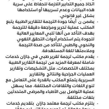
اتخاذ جميع التدابير اللازمة للحفاظ على سرية
هذه البيانات وعدم تسريبها أو استخدامها
بشكل غير قانوني.
يضمن ن أيضًا جودة الترجمة للتقارير الطبية يتبع
المكتب عملية تحرير ومراجعة دقيقة للترجمة
بهدف التأكد من أنها تلبي المعايير العالية
للجودة.يتم استخدام أدوات التحقق اللغوي
والنحوي والطبي للتأكد من صحة الترجمة
وملاءمتها للغة المستهدفة.
يقدم مكتب ترجمة تقرير طبي في جازان خدمات
شاملة لمعرفة المزيد من ترجمة التقارير الطبية
بمختلف التخصصات، مثل التشخيصات وتقارير
العمليات الجراحية والنتائج والتقارير
السريرية.يتمتع المكتب بالقدرة على التعامل مع
تنوع اللغات والثقافات المختلفة، مما يسهل
عملية التواصل بين الأطباء والمرضى المتحدثين
بلغات مختلفة.
يلتزم مكتب ترجمة معتمد جازان بتقديم خدمات