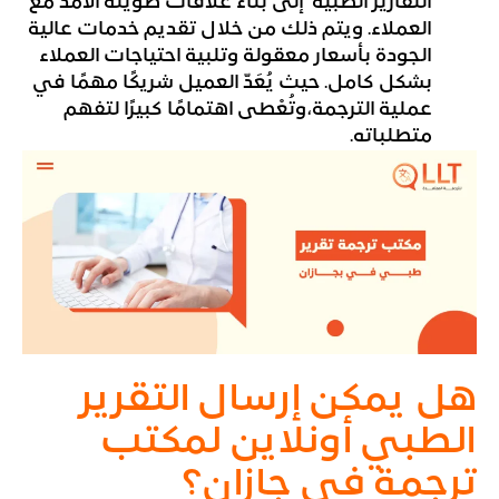
التقارير الطبية إلى بناء علاقات طويلة الأمد مع
العملاء. ويتم ذلك من خلال تقديم خدمات عالية
الجودة بأسعار معقولة وتلبية احتياجات العملاء
بشكل كامل. حيث يُعَدّ العميل شريكًا مهمًا في
عملية الترجمة،وتُعْطى اهتمامًا كبيرًا لتفهم
متطلباته.
هل يمكن إرسال التقرير
الطبي أونلاين لمكتب
ترجمة في جازان؟