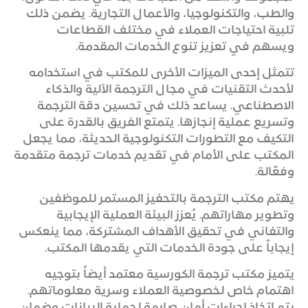
والطب، والتكنولوجيا، والأعمال التجارية. يضمن ذلك
تلبية احتياجات العملاء في مختلف القطاعات
ويسهم في تعزيز تنوع الخدمات المقدمة.
تتمثل إحدى الميزات الأخرى للمكتب في استخدامه
لأحدث التقنيات في مجال الترجمة الآلية والذكاء
الاصطناعي. يساعد ذلك في تحسين دقة الترجمة
وتسريع عملية إنجازها. يتمتع الفريق بالقدرة على
التكيف مع التطورات التكنولوجية الحديثة، مما يجعل
المكتب على الأمام في تقديم خدمات ترجمة متقدمة
وفعّالة.
يهتم مكتب الترجمة بالتحفيز المستمر للموظفين
وتطوير مهاراتهم. يُعزز البيئة العملية الإيجابية
والتفاني في تحقيق الأهداف المشتركة، مما ينعكس
إيجاباً على جودة الخدمات التي يقدمها المكتب.
يتميز مكتب ترجمة الكورسية معتمد أيضاً بتوجيه
اهتمام خاص لخصوصية العملاء وسرية معلوماتهم.
يتم اتخاذ إجراءات أمان صارمة لحماية البيانات وضمان