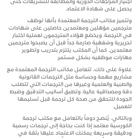
اجتياز المراجعات الدورية والمطابقة للتشريعات حتى
يحصل على شهادة الاعتماد.
وتتميز مكاتب الترجمة المعتمدة بأنها توظف
مترجمين مؤهلين ومعتمدين حاصلين على شهادات
في الترجمة. ويخضع هؤلاء المترجمون لعملية اختبار
تحريرية وشفهية صارمة جداً قبل أن يصبحوا مترجمين
معتمدين. كما أن المكتب يلتزم بتدريب وتطوير
مهارات موظفيه بشكل مستمر.
علاوة على ذلك، تتعامل مكاتب الترجمة المعتمدة مع
مشاريع مهمة وحساسة مثل الترجمات القانونية
والطبية والعلمية وغيرها من الترجمات التي تتطلب
دقة ومصداقية عالية. وتطبق أساليب التدقيق وضبط
الجودة للتحقق من صحة كل ترجمة قبل تسليمها
للعميل.
وبالتالي، يُنصح دوماً بالتعامل مع مكتب ترجمة
الكورسية معتمد إذا كنت بحاجة إلى ترجمات رسمية
ودقيقة وسريعة يمكنك الاعتماد عليها بثقة في