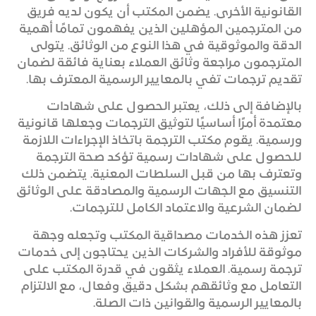
القانونية الأخرى. يضمن المكتب أن يكون لديه فريق
من المترجمين المؤهلين الذين يفهمون تمامًا أهمية
الدقة والموثوقية في هذا النوع من الوثائق. يتولى
المترجمون مراجعة وثائق العملاء بعناية فائقة لضمان
تقديم ترجمات تفي بالمعايير الرسمية المعترف بها.
بالإضافة إلى ذلك، يعتبر الحصول على شهادات
معتمدة أمرًا أساسيًا لتوثيق الترجمات وجعلها قانونية
ورسمية. يقوم مكتب الترجمة باتخاذ الإجراءات اللازمة
للحصول على شهادات رسمية تؤكد صحة الترجمة
وتعترف بها من قبل السلطات المعنية. يتضمن ذلك
التنسيق مع الجهات الرسمية والمصادقة على الوثائق
لضمان الشرعية والاعتماد الكامل للترجمات.
تعزز هذه الخدمات مصداقية المكتب وتجعله وجهة
موثوقة للأفراد والشركات الذين يحتاجون إلى خدمات
ترجمة رسمية. العملاء يثقون في قدرة المكتب على
التعامل مع وثائقهم بشكل دقيق وفعال، مع الالتزام
بالمعايير الرسمية والقوانين ذات الصلة.