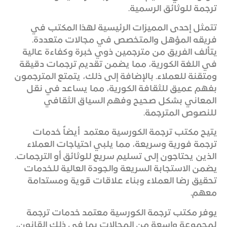
ترجمة للوثائق الرسمية.
تتمثل إحدى المميزات الرئيسية لهذا المكتب في
فريقه المؤهل والمتخصص في مجالات متعددة.
يتألف الفريق من مترجمين ذوي خبرة وكفاءة عالية
في اللغة الكورية، مما يضمن تقديم ترجمات دقيقة
ومتقنة للعملاء. بالإضافة إلى ذلك، يتمتع المترجمون
بفهم عميق للثقافة الكورية، مما يساعد في نقل
المعاني بشكل صحيح وفهم السياق الثقافي
للنصوص المترجمة.
يتيح مكتب ترجمة الكورسية معتمد أيضاً خدمات
ترجمة فورية وسريعة، مما يلبي احتياجات العملاء
الذين يحتاجون إلى تسليم سريع للوثائق أو الترجمات.
يضمن الاستجابة السريعة والجودة العالية للخدمات
تحقيق رضا العملاء وبناء علاقات قوية ومستدامة
معهم.
يوفر مكتب ترجمة الكورسية معتمد خدمات ترجمة
لمجموعة واسعة من المجالات بما في ذلك القانون،