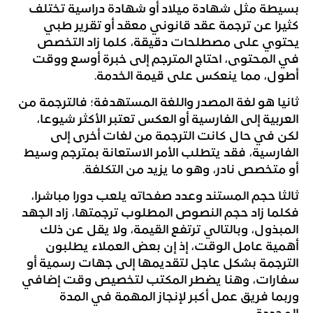
بسيطة مثل شهادة ميلاد أو شهادة دراسية تختلف
كثيرا عن ترجمة عقد قانوني معقد أو تقرير طبي
يحتوي على مصطلحات دقيقة، كلما زاد التخصص
في المحتوى، احتاج المترجم إلى خبرة أوسع ووقت
أطول، مما ينعكس على قيمة الخدمة.
ثانيا هو لغة المصدر واللغة المستهدفة؛ فالترجمة من
العربية إلى الفارسية أو العكس تعتبر الأكثر شيوعا،
لكن في حال كانت الترجمة من لغات أخرى إلى
الفارسية، فقد يتطلب الأمر الاستعانة بمترجم وسيط
أو متخصص نادر، وهو ما يزيد من التكلفة.
ثالثا حجم المستند وعدد صفحاته يلعب دورا مباشرا،
فكلما زاد حجم النصوص المطلوب ترجمتها، زاد الجهد
المبذول، وبالتالي ترتفع القيمة، ولا يقل عن ذلك
أهمية عامل الوقت، إذ إن بعض العملاء يطلبون
الترجمة بشكل عاجل لتقديمها إلى جهات رسمية أو
سفارات، وهنا يضطر المكتب لتخصيص وقت إضافي
وربما فريق عمل أكبر لإنجاز المهمة في المدة