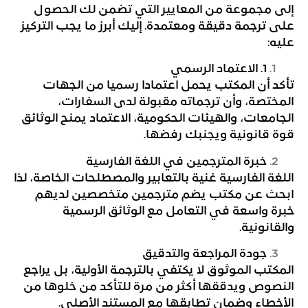
إلى مجموعة من المعايير التي تضمن لك الحصول
على ترجمة دقيقة ومعتمدة. إليك أبرز ما يجب التركيز
عليه:
1
. الاعتماد الرسمي
تأكد أن المكتب يحمل اعتمادا رسميا من الجهات
المختصة، وأن ترجماته مقبولة لدى السفارات،
الجامعات، والهيئات الحكومية، الاعتماد يمنح الوثائق
قوة قانونية ويجنبك رفضها.
خبرة المترجمين في اللغة الفارسية
اللغة الفارسية غنية بالتعابير والمصطلحات الخاصة، لذا
ابحث عن مكتب يضم مترجمين متخصصين لديهم
خبرة واسعة في التعامل مع الوثائق الرسمية
والقانونية.
جودة المراجعة والتدقيق
المكتب الموثوق لا يكتفي بالترجمة الأولية، بل يراجع
النصوص ويدققها أكثر من مرة للتأكد من خلوها من
الأخطاء وضمان تطابقها مع المستند الأصلي.