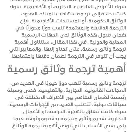
رسمية ضرورة لا غنى عنها في العديد من المجالات،
سواء للأغراض القانونية، التجارية، أو الأكاديمية، سواء
كنت بحاجة إلى ترجمة شهادات الميلاد، العقود،
الوثائق الحكومية، أو المستندات الأكاديمية، فإن
الترجمة الدقيقة والمعتمدة تلعب دورًا محوريًا في
ضمان قبول هذه الوثائق لدى الجهات الرسمية
المحلية والدولية، في هذا المقال، سنتناول أهمية
ترجمة وثائق رسمية، متى تحتاج إليها، والمعايير التي
يجب أن تتوفر في الترجمة لضمان دقتها واعتمادها.
أهمية ترجمة وثائق رسمية
ترجمة وثائق رسمية تلعب دورًا حيويًا في العديد من
المجالات القانونية، التجارية، والتعليمية، فهي وسيلة
رئيسية لضمان التفاهم بين الأطراف المختلفة في
سياقات دولية، تتطلب العديد من الإجراءات الرسمية،
سواء كانت تتعلق بالهجرة، الدراسة، أو الأعمال
التجارية، تقديم وثائق مترجمة بدقة وموثوقة. فيما
يلي بعض الأسباب التي توضح أهمية ترجمة الوثائق