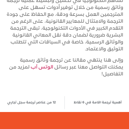
تساهم التكنولوجيا في تحسين وتبسيط عملية ترجمة
وثائق رسمية من خلال توفير أدوات تسهل على
المترجمين العمل بسرعة ودقة، مع الحفاظ على جودة
الترجمة والامتثال للمعايير القانونية، على الرغم من
التقدم الكبير في الأدوات التكنولوجية، تبقى الترجمة
البشرية ضرورية لضمان دقة نقل المعاني القانونية
والوثائق الرسمية، خاصة في السياقات التي تتطلب
التوثيق والاعتماد.
وإلى هنا ينتهي مقالنا عن ترجمة وثائق رسمية
يمكنك التواصل معنا عبر رسائل
الوتس آب
لمزيد من
التفاصيل!
أهمية ترجمة اقامة في 6 نقاط
12 من عناصر ترجمة سجل تجاري