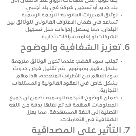
بها دوليًا، مثل شهادات الزواج عند الانتقال إلى
بلد جديد أو تسجيل شركة في بلد أجنبي.
توثيق المحررات القانونية: الترجمة الرسمية
تساعد في ضمان الاعتراف القانوني للوثائق بين
البلدان، مما يسهل إجراءات مثل تسجيل
الشركات أو إقامة شراكات تجارية.
6. تعزيز الشفافية والوضوح
تجنب سوء الفهم: عندما تكون الوثائق مترجمة
بشكل دقيق وموثوق، يتم تقليل فرص حدوث
سوء الفهم بين الأطراف المتعددة، هذا مهم
بشكل خاص في العقود القانونية والمستندات
التجارية.
ضمان الوضوح: الترجمة الرسمية تضمن أن جميع
المعلومات المهمة قد تم نقلها بدقة من اللغة
الأصلية إلى اللغة المستهدفة، مما يعزز
الشفافية في التعاملات.
7. التأثير على المصداقية