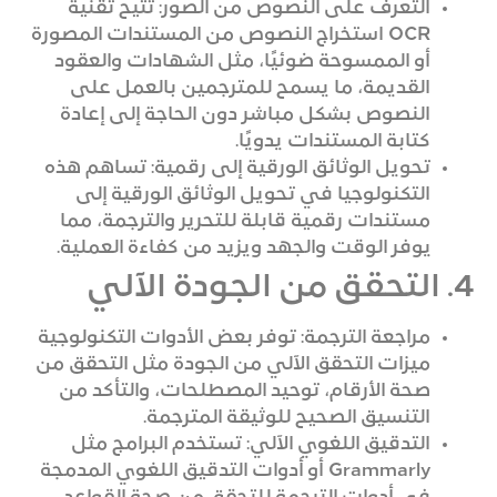
التعرف على النصوص من الصور: تتيح تقنية
OCR استخراج النصوص من المستندات المصورة
أو الممسوحة ضوئيًا، مثل الشهادات والعقود
القديمة، ما يسمح للمترجمين بالعمل على
النصوص بشكل مباشر دون الحاجة إلى إعادة
كتابة المستندات يدويًا.
تحويل الوثائق الورقية إلى رقمية: تساهم هذه
التكنولوجيا في تحويل الوثائق الورقية إلى
مستندات رقمية قابلة للتحرير والترجمة، مما
يوفر الوقت والجهد ويزيد من كفاءة العملية.
4. التحقق من الجودة الآلي
مراجعة الترجمة: توفر بعض الأدوات التكنولوجية
ميزات التحقق الآلي من الجودة مثل التحقق من
صحة الأرقام، توحيد المصطلحات، والتأكد من
التنسيق الصحيح للوثيقة المترجمة.
التدقيق اللغوي الآلي: تستخدم البرامج مثل
Grammarly أو أدوات التدقيق اللغوي المدمجة