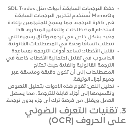
حفظ الترجمات السابقة: أدوات مثل SDL Trados
وMemoQ تُستخدم لتخزين الترجمات السابقة
في ذاكرة الترجمة، مما يسمح للمترجمين بإعادة
استخدام المصطلحات والتعابير المتكررة، هذا
مفيد بشكل خاص في ترجمة وثائق رسمية التي
تتطلب اتساقًا ودقة في المصطلحات القانونية.
تقليل الأخطاء: تساعد أدوات الترجمة بمساعدة
الحاسوب في تقليل احتمالية الأخطاء، خاصةً في
الترجمة القانونية والفنية حيث تحتاج
المصطلحات إلى أن تكون دقيقة ومتسقة عبر
جميع أجزاء الوثيقة.
تحليل النص: تقوم هذه الأدوات بتحليل النصوص
وتقسيمها إلى أجزاء قابلة للترجمة، مما يسهل
العمل ويقلل من فرصة ترك أي جزء بدون ترجمة.
3. تقنيات التعرف الضوئي
على الحروف (OCR)