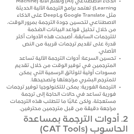
الذكاء الاصطناعي (AI) وتعلم الآلة (Machine
Learning): تعتمد برامج الترجمة الآلية الحديثة
مثل Google Translate وDeepL على الذكاء
الاصطناعي لتحسين جودة الترجمة بمرور الوقت،
من خلال تحليل قواعد البيانات الضخمة
للترجمات السابقة، أصبحت هذه الأدوات أكثر
قدرة على تقديم ترجمات قريبة من النص
الأصلي.
تحسين السرعة: أدوات الترجمة الآلية تساعد
المترجمين في توفير الوقت من خلال تقديم
مسودات أولية للوثائق الرسمية التي يمكن
للمترجم البشري مراجعتها وتصحيحها.
الترجمة الفورية: يمكن للتكنولوجيا توفير ترجمات
فورية تساعد في حالات الحاجة إلى ترجمة
مستعجلة، ولكن غالبًا ما تتطلب هذه الترجمات
مراجعة دقيقة من قبل مترجمين محترفين.
2. أدوات الترجمة بمساعدة
الحاسوب (CAT Tools)