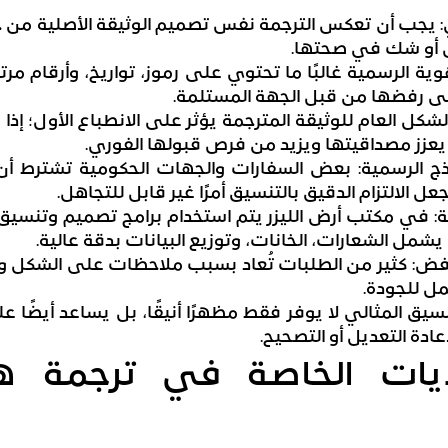
 يجب أن تعكس الترجمة نفس تصميم الوثيقة الأصلية من حي
س أو شك في صحتها.
هوية الرسمية غالبًا ما تحتوي على رموز، تواريخ، وأرقام مر
ى رفضها من قبل الجهة المستلمة.
لشكل العام للوثيقة المترجمة يؤثر على الانطباع الأول؛ إذا
عزز مصداقيتها ويزيد من فرص قبولها الفوري.
اذج الرسمية: بعض السفارات والجهات الحكومية تشترط أ
 الالتزام الدقيق بالتنسيق أمرًا غير قابل للتجاهل.
في مكتب أرض الليزر يتم استخدام برامج تصميم وتنسيق احت
مل الشعارات، الخانات، وتوزيع البيانات بدقة عالية.
الرفض: كثير من الطلبات تُعاد بسبب ملاحظات على الشكل 
ل للجودة.
يق المثالي لا يوفر فقط مظهرًا أنيقًا، بل يساعد أيضًا ع
ادة التعديل أو التصحيح.
يات الخاصة في ترجمة هو