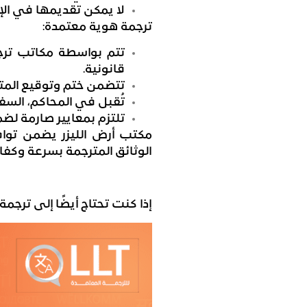
لا يمكن تقديمها في الإ
ترجمة هوية معتمدة:
تتم بواسطة مكاتب ترج
قانونية.
تتضمن ختم وتوقيع المت
تُقبل في المحاكم، السف
تلتزم بمعايير صارمة لض
مكتب أرض الليزر يضمن تواف
الوثائق المترجمة بسرعة وكفاء
إذا كنت تحتاج أيضًا إلى ترجم