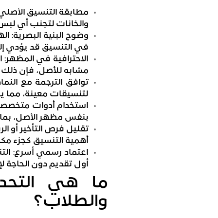
مطابقة التنسيق الأصلي:
والخانات لتجنب أي لب
وضوح البنية البصرية: ال
في التنسيق قد يؤدي إل
الاحترافية في المظهر: ا
مشابه للأصل، فإن ذلك ي
توافق الترجمة مع النم
لتنسيقات معينة، مما يجعل
استخدام أدوات متخصصة: 
بنفس مظهر الأصل، بما يش
تقليل فرص التأخير أو 
أهمية التنسيق كجزء مكم
اعتماد رسمي أسرع: التنس
أول تقديم دون الحاجة لإع
ما هي التحد
والطلاب؟