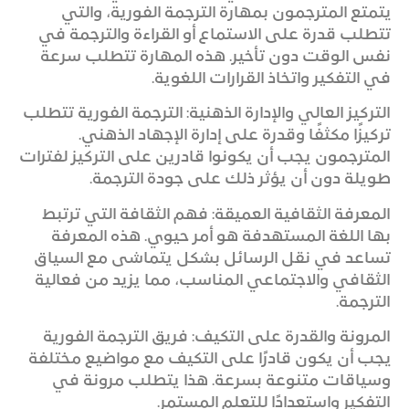
يتمتع المترجمون بمهارة الترجمة الفورية، والتي
تتطلب قدرة على الاستماع أو القراءة والترجمة في
نفس الوقت دون تأخير. هذه المهارة تتطلب سرعة
في التفكير واتخاذ القرارات اللغوية.
التركيز العالي والإدارة الذهنية: الترجمة الفورية تتطلب
تركيزًا مكثفًا وقدرة على إدارة الإجهاد الذهني.
المترجمون يجب أن يكونوا قادرين على التركيز لفترات
طويلة دون أن يؤثر ذلك على جودة الترجمة.
المعرفة الثقافية العميقة: فهم الثقافة التي ترتبط
بها اللغة المستهدفة هو أمر حيوي. هذه المعرفة
تساعد في نقل الرسائل بشكل يتماشى مع السياق
الثقافي والاجتماعي المناسب، مما يزيد من فعالية
الترجمة.
المرونة والقدرة على التكيف: فريق الترجمة الفورية
يجب أن يكون قادرًا على التكيف مع مواضيع مختلفة
وسياقات متنوعة بسرعة. هذا يتطلب مرونة في
التفكير واستعدادًا للتعلم المستمر.