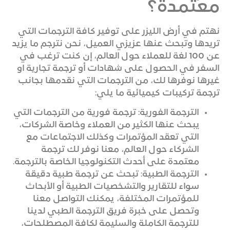
معتمدة؟
نهتم في أرض الليزر على توفير كافة الترجمات التي
تريدها وتبحث عنها عزيزي العميل، نحن نترجم ما يزيد
عن 100 لغة للعملاء حول العالم، إن كنت ترغب في
السفر في الحصول على شهادات أو ترجمة تجارية او
غيرها نوفرها لك، من الترجمات التي نقدمها بجانب
ترجمة تركيبات كيميائية ما يلي:
الترجمة الفورية: ترجمة فورية من الترجمات التي
يبحث عنها الكثير من العملاء وخاصة الشركات،
التي تعقد المؤتمرات وكذلك الاجتماعات مع
الشركاء حول العالم، معنا نوفر لك ترجمة
معتمدة على أحدث التكنولوجيا الخاصة بالترجمة.
الترجمة الطبية: تبحث عن ترجمة طبية دقيقة
سواء للتقارير والتشخصيات الطبية أو الأبحاث
للمؤتمرات المختلفة، يمكنك التواصل معنا
وتحصل على خبرة فريق الترجمة الطبي لدينا
للترجمة الكاملة والسليمة لكافة المصطلحات،