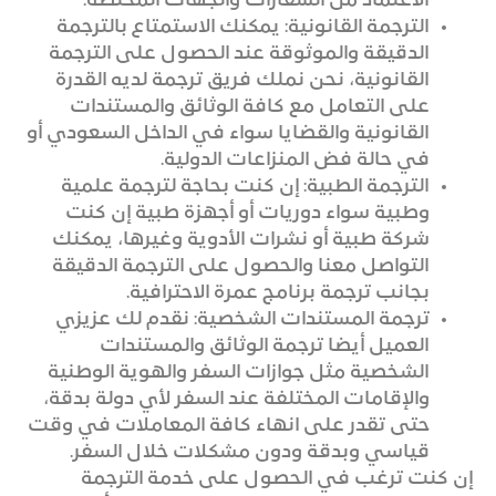
الاعتماد من السفارات والجهات المختصة.
الترجمة القانونية: يمكنك الاستمتاع بالترجمة
الدقيقة والموثوقة عند الحصول على الترجمة
القانونية، نحن نملك فريق ترجمة لديه القدرة
على التعامل مع كافة الوثائق والمستندات
القانونية والقضايا سواء في الداخل السعودي أو
في حالة فض المنزاعات الدولية.
الترجمة الطبية: إن كنت بحاجة لترجمة علمية
وطبية سواء دوريات أو أجهزة طبية إن كنت
شركة طبية أو نشرات الأدوية وغيرها، يمكنك
التواصل معنا والحصول على الترجمة الدقيقة
بجانب ترجمة برنامج عمرة الاحترافية.
ترجمة المستندات الشخصية: نقدم لك عزيزي
العميل أيضا ترجمة الوثائق والمستندات
الشخصية مثل جوازات السفر والهوية الوطنية
والإقامات المختلفة عند السفر لأي دولة بدقة،
حتى تقدر على انهاء كافة المعاملات في وقت
قياسي وبدقة ودون مشكلات خلال السفر.
إن كنت ترغب في الحصول على خدمة الترجمة