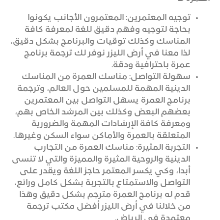
توجيه المعتمرين: المعتمرون الأجانب يكونوا
بحاجة لتوجيه وفهم دقيق للغة لمعرفة كافة
المناسك وكذلك توقيات والبرنامج بشكل دقيق،
لذا معنا في أرض الليزر نوفر لك ترجمة برنامج
عمرة باحترافية ودقة.
سهولة التواصل: مناسك العمرة من المناسك
الدينية المهمة للمسلمين حول العالم، وترجمة
برنامج العمرة يسهل التواصل بين المعتمرين
بعضهم البعض وكذلك بين المرشد الخاص بهم،
ومعرفة كافة الإرشادات المهمة والضرورية
المتعلقة بالعمرة والأماكن سواء السكن وغيرها.
التجربة المثيرة: مناسك العمرة من التجارب
الدينية والروحية المثيرة والمميزة والتي لا تنسى
أبدا، وكي يكسر المعتمر حاجز اللغة ويقدر على
التواصل والاستمتاع بالتجربة بشكل كامل ورائع،
قدم له برنامج العمرة مترجم بشكل دقيق وهذا
من خلالنا في أرض الليزر أفضل مكتب ترجمة
معتمدة في الرياض.