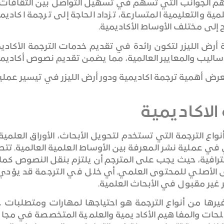
ن أهم الجوانب التي تسهم في تسهيل التواصل بين الثقافات
ية والتعليمية المتسارعة، تزداد الحاجة إلى ترجمة اكاد
لى مختلف الأوساط الأكاديمية.
رض الليزر لتكون رائدة في تقديم خدمات الترجمة الأكادي
ساليب والمعايير العالمية، مما يضمن تقديم نصوص أكاديمي
ض أهمية ترجمة اكاديمية ودور أرض الليزر في تيسير عملية ا
الاكاديمية
واع الترجمة التي تستخدم لتحويل الأبحاث، الأوراق العلمية،
في عملية نشر المعرفة بين الأوساط العلمية العالمية. تت
رافية، حيث يجب على المترجم أن يلتزم بنقل النصوص كما ه
 الأصلي للمحتوى العلمي. أي خلل في الترجمة قد يؤدي إ
غير مقبول في الأبحاث العلمية.
غيرها من أنواع الترجمة هو احتياجها لمهارات ومتطلبات
صطلحات والمفاهيم الأكاديمية والعلمية المتخصصة في مجال